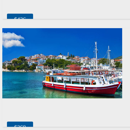
$
436
$
368