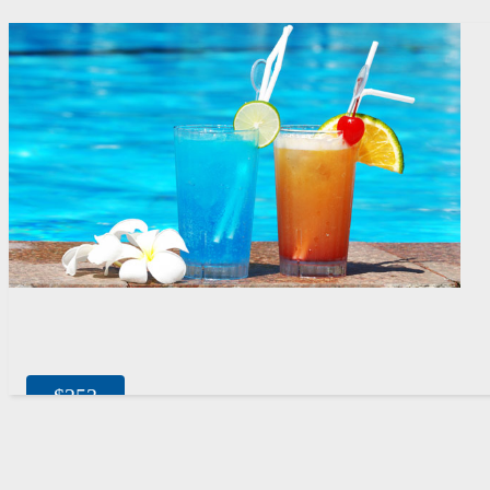
$
253