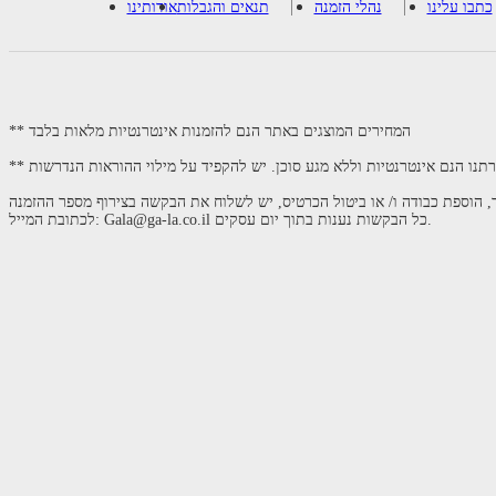
כתבו עלינו
נהלי הזמנה
תנאים והגבלות
אודותינו
** המחירים המוצגים באתר הנם להזמנות אינטרנטיות מלאות בלבד
רתנו הנם אינטרנטיות וללא מגע סוכן. יש להקפיד על מילוי ההוראות הנדרשות
 הוספת כבודה ו/ או ביטול הכרטיס, יש לשלוח את הבקשה בצירוף מספר ההזמנה
לכתובת המייל: Gala@ga-la.co.il כל הבקשות נענות בתוך יום עסקים.
זיהינו שהמשכתם את התהליך באתר בחלון חדש.
סגור